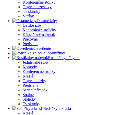
Konferenčné stolíky
Obývacie zostavy
Tv skrinky
Vitríny
Ostatné izby
Detské izby
Kancelárske stoličky
Kúpelňový nábytok
Pracovne
Predsiene
Osvetlenie
Police/knižnice
Rustikálny nábytok
Jedálenské stoly
Komody
Konferenčné stolíky
Kreslá
Obývacie izby
Predsiene
Sedací nábytok
Spálne
Stoličky
Tv skrinky
Sedačky a kreslá
Kreslá