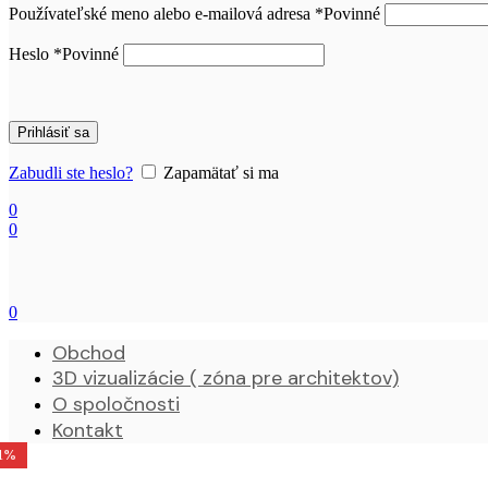
Používateľské meno alebo e-mailová adresa
*
Povinné
Heslo
*
Povinné
Prihlásiť sa
Zabudli ste heslo?
Zapamätať si ma
0
0
0
Obchod
3D vizualizácie ( zóna pre architektov)
O spoločnosti
Kontakt
11%