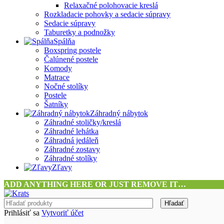
Relaxačné polohovacie kreslá
Rozkladacie pohovky a sedacie súpravy
Sedacie súpravy
Taburetky a podnožky
Spálňa
Boxspring postele
Čalúnené postele
Komody
Matrace
Nočné stolíky
Postele
Šatníky
Záhradný nábytok
Záhradné stoličky/kreslá
Záhradné lehátka
Záhradná jedáleň
Záhradné zostavy
Záhradné stolíky
Zľavy
ADD ANYTHING HERE OR JUST REMOVE IT…
Hľadať
Prihlásiť sa
Vytvoriť účet