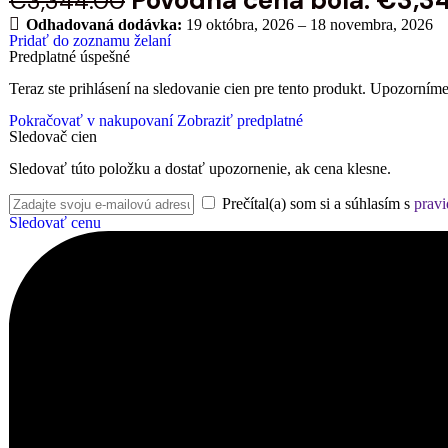
Pôvodná cena bola: €3,3
€
3,344.00
Odhadovaná dodávka:
19 októbra, 2026 – 18 novembra, 2026
Pridať do zoznamu želaní
Predplatné úspešné
Teraz ste prihlásení na sledovanie cien pre tento produkt. Upozorníme
Pokračovať v nakupovaní
Zobraziť predplatné
Sledovač cien
Sledovať túto položku a dostať upozornenie, ak cena klesne.
Prečítal(a) som si a súhlasím s
pravi
Sledovať cenu