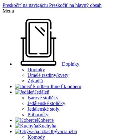
Preskočiť na navigáciu
Preskočiť na hlavný obsah
Menu
Doplnky
Doplnky
Umelé rastliny/kvety
Zrkadlá
Ihneď k odberu
Jedáleň
Barové stoličky
Jedálenské stoličky
Jedálenské stoly
Príborníky
Koberce
Kuchyňa
Obývacia izba
Komody