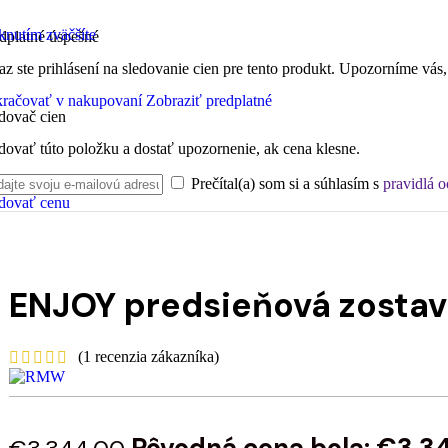
knutím zväčšíte
dplatné úspešné
az ste prihlásení na sledovanie cien pre tento produkt. Upozorníme vás,
račovať v nakupovaní
Zobraziť predplatné
dovač cien
dovať túto položku a dostať upozornenie, ak cena klesne.
Prečítal(a) som si a súhlasím s
pravidlá 
dovať cenu
ENJOY predsieňová zostava
(
1
recenzia zákazníka)