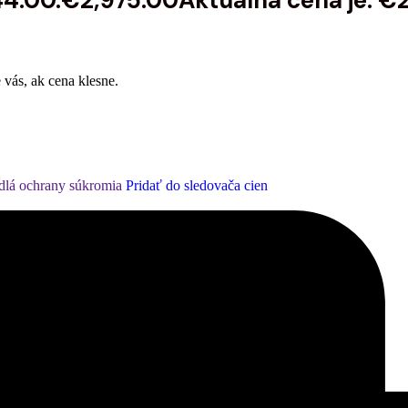
44.00.
€
2,975.00
Aktuálna cena je: €
 vás, ak cena klesne.
dlá ochrany súkromia
Pridať do sledovača cien