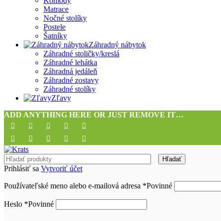
Komody
Matrace
Nočné stolíky
Postele
Šatníky
Záhradný nábytok
Záhradné stoličky/kreslá
Záhradné lehátka
Záhradná jedáleň
Záhradné zostavy
Záhradné stolíky
Zľavy
ADD ANYTHING HERE OR JUST REMOVE IT…
Hľadať
Prihlásiť sa
Vytvoriť účet
Používateľské meno alebo e-mailová adresa
*
Povinné
Heslo
*
Povinné