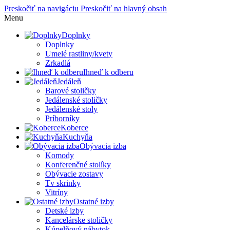
Preskočiť na navigáciu
Preskočiť na hlavný obsah
Menu
Doplnky
Doplnky
Umelé rastliny/kvety
Zrkadlá
Ihneď k odberu
Jedáleň
Barové stoličky
Jedálenské stoličky
Jedálenské stoly
Príborníky
Koberce
Kuchyňa
Obývacia izba
Komody
Konferenčné stolíky
Obývacie zostavy
Tv skrinky
Vitríny
Ostatné izby
Detské izby
Kancelárske stoličky
Kúpelňový nábytok