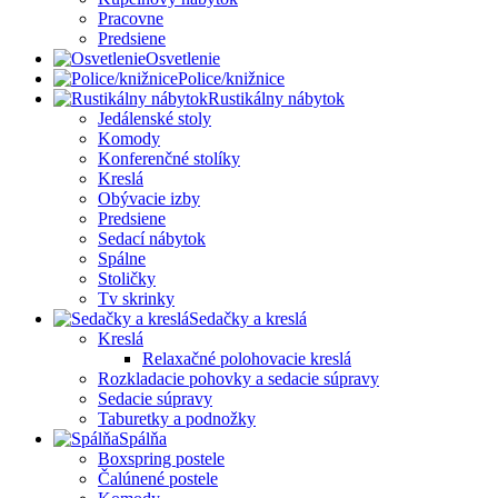
Pracovne
Predsiene
Osvetlenie
Police/knižnice
Rustikálny nábytok
Jedálenské stoly
Komody
Konferenčné stolíky
Kreslá
Obývacie izby
Predsiene
Sedací nábytok
Spálne
Stoličky
Tv skrinky
Sedačky a kreslá
Kreslá
Relaxačné polohovacie kreslá
Rozkladacie pohovky a sedacie súpravy
Sedacie súpravy
Taburetky a podnožky
Spálňa
Boxspring postele
Čalúnené postele