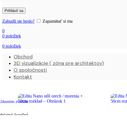
Prihlásiť sa
Zabudli ste heslo?
Zapamätať si ma
0
0
položiek
0
položiek
Obchod
3D vizualizácie ( zóna pre architektov)
O spoločnosti
Kontakt
liknutím zväčšíte
dplatné úspešné
az ste prihlásení na sledovanie cien pre tento produkt. Upozorníme vás,