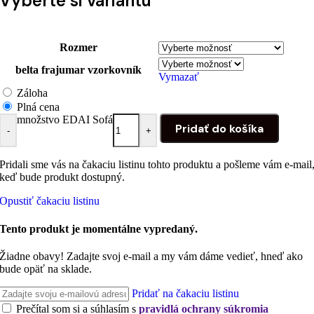
Vyberte si variantu
Rozmer
belta frajumar vzorkovník
Vymazať
Záloha
Plná cena
množstvo EDAI Sofá
Pridať do košíka
-
+
Pridali sme vás na čakaciu listinu tohto produktu a pošleme vám e-mail
keď bude produkt dostupný.
Opustiť čakaciu listinu
Tento produkt je momentálne vypredaný.
Žiadne obavy! Zadajte svoj e-mail a my vám dáme vedieť, hneď ako
bude opäť na sklade.
Pridať na čakaciu listinu
Prečítal som si a súhlasím s
pravidlá ochrany súkromia