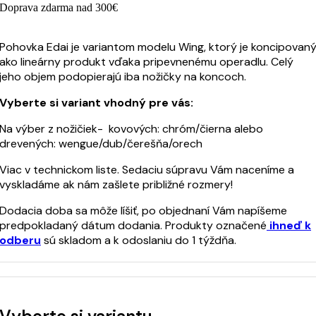
Doprava zdarma nad 300€
Pohovka Edai je variantom modelu Wing, ktorý je koncipovan
ako lineárny produkt vďaka pripevnenému operadlu. Celý
jeho objem podopierajú iba nožičky na koncoch.
Vyberte si variant vhodný pre vás:
Na výber z nožičiek- kovových: chróm/čierna alebo
drevených: wengue/dub/čerešňa/orech
Viac v technickom liste. Sedaciu súpravu Vám naceníme a
vyskladáme ak nám zašlete približné rozmery!
Dodacia doba sa môže líšiť, po objednaní Vám napíšeme
predpokladaný dátum dodania. Produkty označené
ihneď k
odberu
sú skladom a k odoslaniu do 1 týždňa.