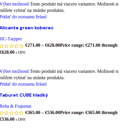
Výber možností
Tento produkt má viacero variantov. Možnosti si
môžete vybrať na stránke produktu.
Pridať do zoznamu želaní
Alicante green koberec
HC-Tæpper
€
271.00
–
€
628.00
Price range: €271.00 through
€628.00
s DPH
Výber možností
Tento produkt má viacero variantov. Možnosti si
môžete vybrať na stránke produktu.
Pridať do zoznamu želaní
Taburet CUBE hladký
Belta & Frajumar
€
365.00
–
€
536.00
Price range: €365.00 through
€536.00
s DPH