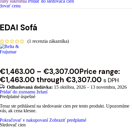
rany súkromia
Pridať do sledovača cien
dovať cenu
EDAI Sofá
(
1
recenzia zákazníka)
€
1,463.00
–
€
3,307.00
Price range:
€1,463.00 through €3,307.00
s DPH
Odhadovaná dodávka:
15 októbra, 2026 – 13 novembra, 2026
Pridať do zoznamu želaní
Predplatné úspešné
Teraz ste prihlásení na sledovanie cien pre tento produkt. Upozorníme
vás, ak cena klesne.
Pokračovať v nakupovaní
Zobraziť predplatné
Sledovač cien