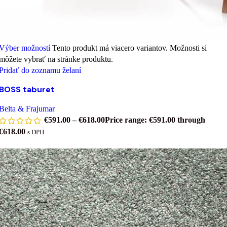
Výber možností
Tento produkt má viacero variantov. Možnosti si
môžete vybrať na stránke produktu.
Pridať do zoznamu želaní
BOSS taburet
Belta & Frajumar
€
591.00
–
€
618.00
Price range: €591.00 through
€618.00
s DPH