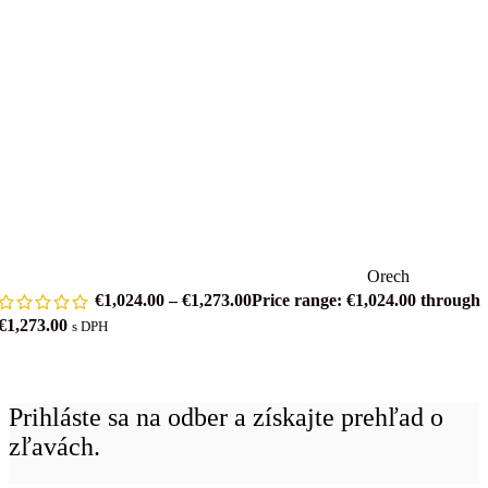
Orech
€
1,024.00
–
€
1,273.00
Price range: €1,024.00 through
€1,273.00
s DPH
Prihláste sa na odber a získajte prehľad o
zľavách.