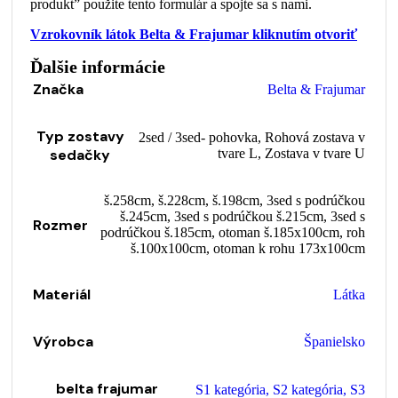
produkt” použite tento formulár a spojte sa s nami.
Vzrokovník látok Belta & Frajumar kliknutím otvoriť
Ďalšie informácie
Značka
Belta & Frajumar
Typ zostavy
2sed / 3sed- pohovka
,
Rohová zostava v
sedačky
tvare L
,
Zostava v tvare U
š.258cm
,
š.228cm
,
š.198cm
,
3sed s podrúčkou
š.245cm
,
3sed s podrúčkou š.215cm
,
3sed s
Rozmer
podrúčkou š.185cm
,
otoman š.185x100cm
,
roh
š.100x100cm
,
otoman k rohu 173x100cm
Materiál
Látka
Výrobca
Španielsko
belta frajumar
S1 kategória
,
S2 kategória
,
S3