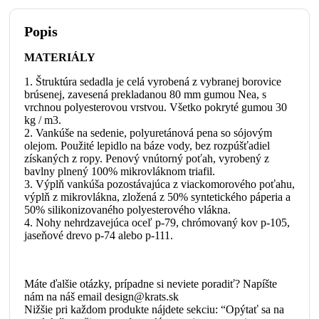
Popis
MATERIÁLY
1. Štruktúra sedadla je celá vyrobená z vybranej borovice
brúsenej, zavesená prekladanou 80 mm gumou Nea, s
vrchnou polyesterovou vrstvou. Všetko pokryté gumou 30
kg / m3.
2. Vankúše na sedenie, polyuretánová pena so sójovým
olejom. Použité lepidlo na báze vody, bez rozpúšťadiel
získaných z ropy. Penový vnútorný poťah, vyrobený z
bavlny plnený 100% mikrovláknom triafil.
3. Výplň vankúša pozostávajúca z viackomorového poťahu,
výplň z mikrovlákna, zložená z 50% syntetického páperia a
50% silikonizovaného polyesterového vlákna.
4. Nohy nehrdzavejúca oceľ p-79, chrómovaný kov p-105,
jaseňové drevo p-74 alebo p-111.
Máte ďalšie otázky, prípadne si neviete poradiť? Napíšte
nám na náš email design@krats.sk
Nižšie pri každom produkte nájdete sekciu: “Opýtať sa na