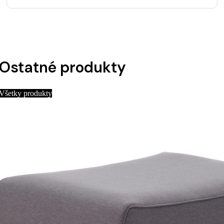
Ostatné produkty
Všetky produkty