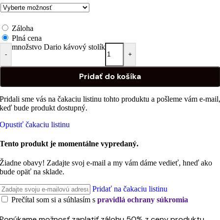
Záloha
Plná cena
množstvo Dario kávový stolík
-
+
Pridať do košíka
Pridali sme vás na čakaciu listinu tohto produktu a pošleme vám e-mail
keď bude produkt dostupný.
Opustiť čakaciu listinu
Tento produkt je momentálne vypredaný.
Žiadne obavy! Zadajte svoj e-mail a my vám dáme vedieť, hneď ako
bude opäť na sklade.
Pridať na čakaciu listinu
Prečítal som si a súhlasím s
pravidlá ochrany súkromia
Ponúkame možnosť zaplatiť zálohu 50% z ceny produktu.