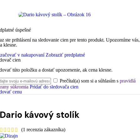
dplatné úspešné
az ste prihlásení na sledovanie cien pre tento produkt. Upozorníme vás,
a klesne.
račovať v nakupovaní
Zobraziť predplatné
dovač cien
dovať túto položku a dostať upozornenie, ak cena klesne.
Prečítal(a) som si a súhlasím s
pravidlá
rany súkromia
Pridať do sledovača cien
dovať cenu
Dario kávový stolík
(
1
recenzia zákazníka)