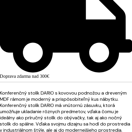
Doprava zdarma nad 300€
Konferenčný stolík DARIO s kovovou podnožou a dreveným
MDF rámom je moderný a prispôsobiteľný kus nábytku.
Konferenčný stolík DARIO má vnútornú zásuvku, ktorá
umožňuje ukladanie rôznych predmetov, vďaka čomu je
ideálny ako príručný stolík do obývačky, tak aj ako nočný
stolík do spálne. Vďaka svojmu dizajnu sa hodí do prostredia
v industriálnom štýle, ale aj do modernejšieho prostredia.