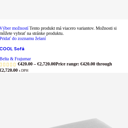
Výber možností
Tento produkt má viacero variantov. Možnosti si
môžete vybrať na stránke produktu.
Pridať do zoznamu želaní
COOL Sofá
Belta & Frajumar
€
420.00
–
€
2,720.00
Price range: €420.00 through
€2,720.00
s DPH