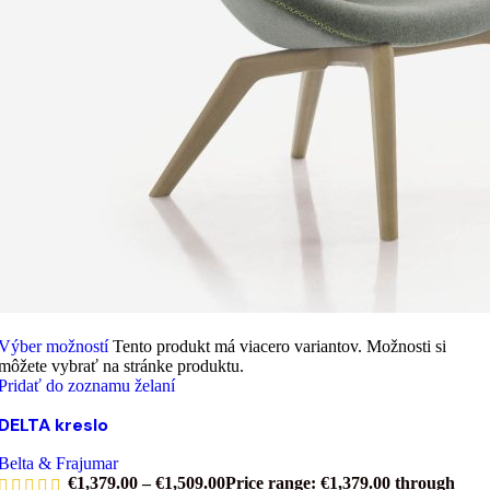
Výber možností
Tento produkt má viacero variantov. Možnosti si
môžete vybrať na stránke produktu.
Pridať do zoznamu želaní
DELTA kreslo
Belta & Frajumar
€
1,379.00
–
€
1,509.00
Price range: €1,379.00 through