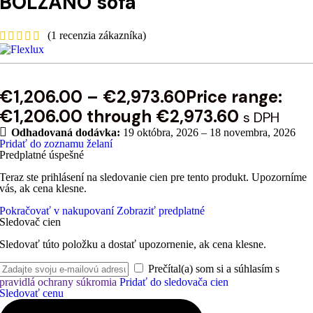
BOLZANO sofa
(
1
recenzia zákazníka)
€
1,206.00
–
€
2,973.60
Price range:
€1,206.00 through €2,973.60
s DPH
Odhadovaná dodávka:
19 októbra, 2026 – 18 novembra, 2026
Pridať do zoznamu želaní
Predplatné úspešné
Teraz ste prihlásení na sledovanie cien pre tento produkt. Upozorníme
vás, ak cena klesne.
Pokračovať v nakupovaní
Zobraziť predplatné
Sledovač cien
Sledovať túto položku a dostať upozornenie, ak cena klesne.
Prečítal(a) som si a súhlasím s
pravidlá ochrany súkromia
Pridať do sledovača cien
Sledovať cenu