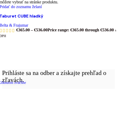
môžete vybrať na stránke produktu.
Pridať do zoznamu želaní
Taburet CUBE hladký
Belta & Frajumar
€
365.00
–
€
536.00
Price range: €365.00 through €536.00
s
DPH
Prihláste sa na odber a získajte prehľad o
zľavách.
liknutím zväčšíte
Emailová adresa:
Prečítal som si zmluvné podmienky a súhlasím s nimi