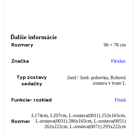
Ďalšie informácie
Rozmery
90 × 78 cm
Značka
Flexlux
Typ zostavy
2sed / 3sed- pohovka
,
Rohová
sedačky
zostava v tvare L
Funkcia- rozklad
Fixná
š.174cm
,
š.207cm
,
L-zostava(0011) 253x165cm
,
Rozmer
L-zostava(0031) 286x165cm
,
L-zostava(0051)
262x222cm
,
L-zostava(0071) 295x222cm