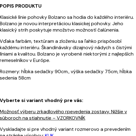
POPIS PRODUKTU
Klasické línie pohovky Bolzano sa hodia do každého interiéru.
Bolzano je novou interpretáciou klasickej pohovky. Jeho
klasický strih poskytuje množstvo možností čalúnenia.
Vďaka farbám, textúram a zloženiu sa ľahko prispôsobí
každému interiéru. Škandinávsky dizajnový nádych s čistými
líniami a kvalitou. Bolzano je vyrobené niektorými z najlepších
remeselníkov v Európe.
Rozmery: hĺbka sedačky 90cm., výška sedačky 75cm, hĺbka
sedenia 58cm
Vyberte si variant vhodný pre vás:
Možnosť výberu zrkadlového rpevedenia zostavy. Nižšie v
súboroch na stiahnutie – VZORKOVNÍK
Vyskladajte si pre vhodný variant rozmerovo a prevedením
na stránke výrobcu:
KLIK