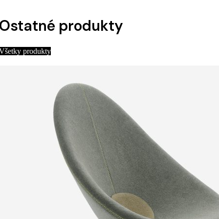
Ostatné produkty
Všetky produkty