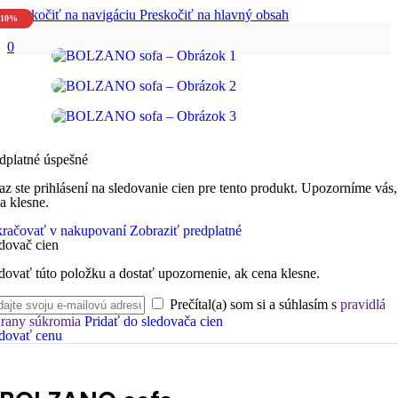
Preskočiť na navigáciu
Preskočiť na hlavný obsah
-10%
0
dplatné úspešné
az ste prihlásení na sledovanie cien pre tento produkt. Upozorníme vás,
a klesne.
račovať v nakupovaní
Zobraziť predplatné
dovač cien
dovať túto položku a dostať upozornenie, ak cena klesne.
Prečítal(a) som si a súhlasím s
pravidlá
rany súkromia
Pridať do sledovača cien
dovať cenu