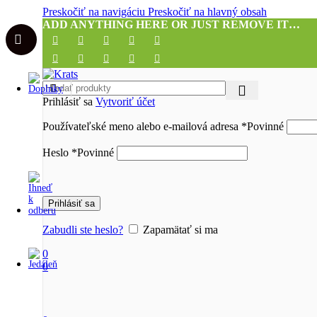
Preskočiť na navigáciu
Preskočiť na hlavný obsah
ADD ANYTHING HERE OR JUST REMOVE IT…
Prihlásiť sa
Vytvoriť účet
Používateľské meno alebo e-mailová adresa
*
Povinné
Heslo
*
Povinné
Prihlásiť sa
Zabudli ste heslo?
Zapamätať si ma
0
0