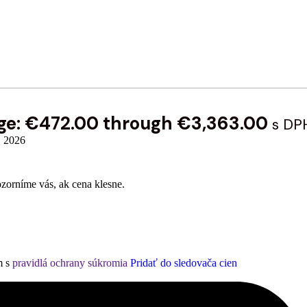
nge: €472.00 through €3,363.00
s DP
, 2026
ozorníme vás, ak cena klesne.
m s
pravidlá ochrany súkromia
Pridať do sledovača cien