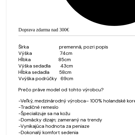
Doprava zdarma nad 300€
Šírka premenná, pozri popis
Výška 74cm
Hĺbka 85cm
Výška sedadla 43cm
Hĺbka sedadla 58cm
V
výška podrúčky 69cm
Prečo práve model od tohto výrobcu?
-Veľký, medzinárodný výrobca– 100% holandské kor
-Tradičné remeslo
-Špecializuje sa na kožu
-Domácky dizajn; zameraný na trendy
-Vynikajúca hodnota za peniaze
-Dokonalý komfort sedenia