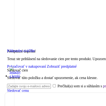
Kliknutím zväčšíte
Predplatné úspešné
Teraz ste prihlásení na sledovanie cien pre tento produkt. Upozorn
Pokračovať v nakupovaní
Zobraziť predplatné
Sledovač cien
Sledovať túto položku a dostať upozornenie, ak cena klesne.
Prečítal(a) som si a súhlasím s
p
Sledovať cenu