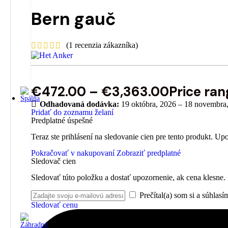
Bern gauč
(
1
recenzia zákazníka)
€
472.00
–
€
3,363.00
Price ra
Odhadovaná dodávka:
19 októbra, 2026 – 18 novembra
Pridať do zoznamu želaní
Predplatné úspešné
Teraz ste prihlásení na sledovanie cien pre tento produkt. Up
Pokračovať v nakupovaní
Zobraziť predplatné
Sledovač cien
Sledovať túto položku a dostať upozornenie, ak cena klesne.
Prečítal(a) som si a súhlasí
Sledovať cenu