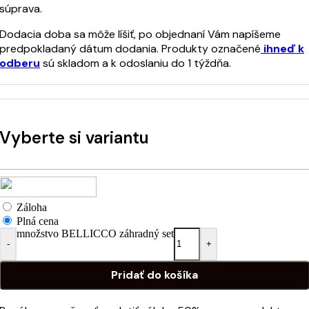
súprava.
Dodacia doba sa môže líšiť, po objednaní Vám napíšeme
predpokladaný dátum dodania. Produkty označené
ihneď k
odberu
sú skladom a k odoslaniu do 1 týždňa.
Vyberte si variantu
Záloha
Plná cena
množstvo BELLICCO záhradný set
-
+
Pridať do košíka