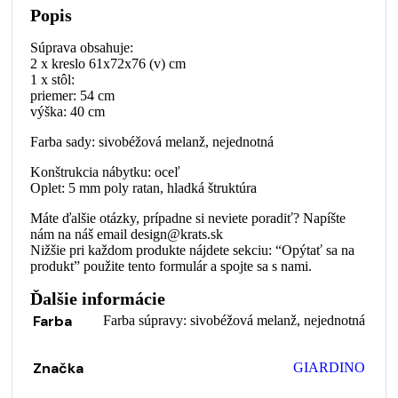
Popis
Súprava obsahuje:
2 x kreslo 61x72x76 (v) cm
1 x stôl:
priemer: 54 cm
výška: 40 cm
Farba sady: sivobéžová melanž, nejednotná
Konštrukcia nábytku: oceľ
Oplet: 5 mm poly ratan, hladká štruktúra
Máte ďalšie otázky, prípadne si neviete poradiť? Napíšte
nám na náš email design@krats.sk
Nižšie pri každom produkte nájdete sekciu: “Opýtať sa na
produkt” použite tento formulár a spojte sa s nami.
Ďalšie informácie
Farba
Farba súpravy: sivobéžová melanž, nejednotná
Značka
GIARDINO