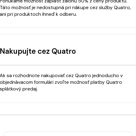
Ponúkame možnosť zaplatiť zálohu 50% z ceny produktu.
Táto možnosť je nedostupná pri nákupe cez služby Quatro,
ani pri produktoch ihneď k odberu.
Nakupujte cez Quatro
Ak sa rozhodnote nakupovať cez Quatro jednoducho v
objednávacom formulári zvoľte možnosť platby Quatro
splátkový predaj.