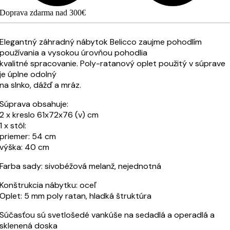
Doprava zdarma nad 300€
Elegantný záhradný nábytok Belicco zaujme pohodlím
používania a vysokou úrovňou pohodlia
kvalitné spracovanie. Poly-ratanový oplet použitý v súprave
je úplne odolný
na slnko, dážď a mráz.
Súprava obsahuje:
2 x kreslo 61x72x76 (v) cm
1 x stôl:
priemer: 54 cm
výška: 40 cm
Farba sady: sivobéžová melanž, nejednotná
Konštrukcia nábytku: oceľ
Oplet: 5 mm poly ratan, hladká štruktúra
Súčasťou sú svetlošedé vankúše na sedadlá a operadlá a
sklenená doska