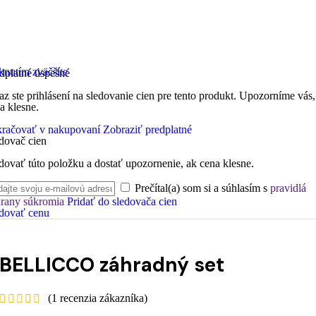
knutím zväčšíte
dplatné úspešné
az ste prihlásení na sledovanie cien pre tento produkt. Upozorníme vás,
a klesne.
račovať v nakupovaní
Zobraziť predplatné
dovač cien
dovať túto položku a dostať upozornenie, ak cena klesne.
Prečítal(a) som si a súhlasím s
pravidlá
rany súkromia
Pridať do sledovača cien
dovať cenu
BELLICCO záhradný set
(
1
recenzia zákazníka)