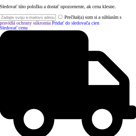
Sledovať túto položku a dostať upozornenie, ak cena klesne.
Prečítal(a) som si a súhlasím s
pravidlá ochrany súkromia
Pridať do sledovača cien
Sledovať cenu