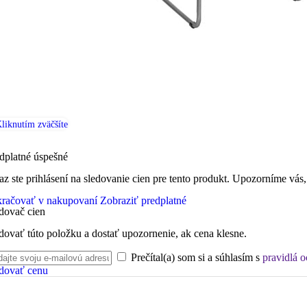
liknutím zväčšíte
dplatné úspešné
az ste prihlásení na sledovanie cien pre tento produkt. Upozorníme vás,
račovať v nakupovaní
Zobraziť predplatné
dovač cien
dovať túto položku a dostať upozornenie, ak cena klesne.
Prečítal(a) som si a súhlasím s
pravidlá 
dovať cenu