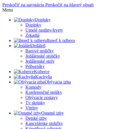
Preskočiť na navigáciu
Preskočiť na hlavný obsah
Menu
Doplnky
Doplnky
Umelé rastliny/kvety
Zrkadlá
Ihneď k odberu
Jedáleň
Barové stoličky
Jedálenské stoličky
Jedálenské stoly
Príborníky
Koberce
Kuchyňa
Obývacia izba
Komody
Konferenčné stolíky
Obývacie zostavy
Tv skrinky
Vitríny
Ostatné izby
Detské izby
Kancelárske stoličky
Kúpelňový nábytok