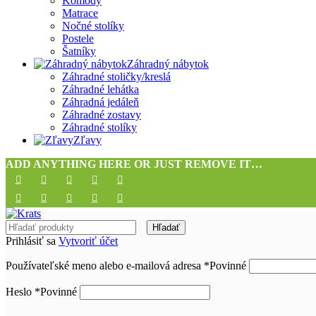
Komody
Matrace
Nočné stolíky
Postele
Šatníky
Záhradný nábytok
Záhradné stoličky/kreslá
Záhradné lehátka
Záhradná jedáleň
Záhradné zostavy
Záhradné stolíky
Zľavy
ADD ANYTHING HERE OR JUST REMOVE IT…
Hľadať
Prihlásiť sa
Vytvoriť účet
Používateľské meno alebo e-mailová adresa
*
Povinné
Heslo
*
Povinné