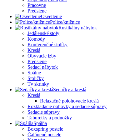
Pracovne
Predsiene
Osvetlenie
Police/knižnice
Rustikálny nábytok
Jedálenské stoly
Komody
Konferenčné stolíky
Kreslá
Obývacie izby
Predsiene
Sedací nábytok
Spálne
Stoličky
Tv skrinky
Sedačky a kreslá
Kreslá
Relaxačné polohovacie kreslá
Rozkladacie pohovky a sedacie súpravy
Sedacie súpravy
Taburetky a podnožky
Spálňa
Boxspring postele
Čalúnené postele