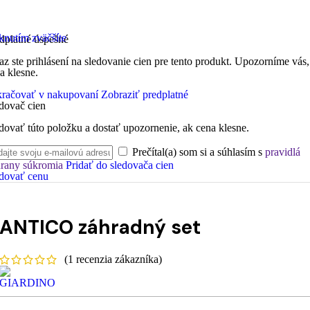
knutím zväčšíte
dplatné úspešné
az ste prihlásení na sledovanie cien pre tento produkt. Upozorníme vás,
a klesne.
račovať v nakupovaní
Zobraziť predplatné
dovač cien
dovať túto položku a dostať upozornenie, ak cena klesne.
Prečítal(a) som si a súhlasím s
pravidlá
rany súkromia
Pridať do sledovača cien
dovať cenu
ANTICO záhradný set
(
1
recenzia zákazníka)