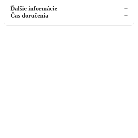
Ďalšie informácie
Čas doručenia
Opýtať sa na produkt
Meno a priezvisko
Email
Telefónne číslo