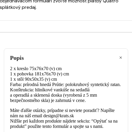
objednávacom formulári zvoľte možnosť platby Quatro
splátkový predaj.
Popis
2 x kreslo 75x76x70 (v) cm
1 x pohovka 181x76x70 (v) cm
1 x stôl 90x50x35 (v) cm
Farba: prírodná hnedá Prútie: polokruhový syntetický ratan.
Konštrukcia: hliníkové vankúše na sedadlá
a operadlá a sklenená doska (vyrobená z 5 mm
bezpečnostného skla) je zahrnutá v cene.
Máte ďalšie otázky, prípadne si neviete poradiť? Napíšte
nám na náš email design@krats.sk
Nižšie pri každom produkte nájdete sekciu: “Opýtať sa na
produkt” použite tento formulár a spojte sa s nami.