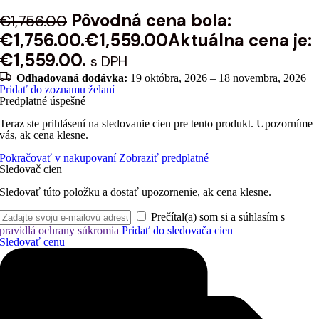
Pôvodná cena bola:
€
1,756.00
€1,756.00.
€
1,559.00
Aktuálna cena je:
€1,559.00.
s DPH
Odhadovaná dodávka:
19 októbra, 2026 – 18 novembra, 2026
Pridať do zoznamu želaní
Predplatné úspešné
Teraz ste prihlásení na sledovanie cien pre tento produkt. Upozorníme
vás, ak cena klesne.
Pokračovať v nakupovaní
Zobraziť predplatné
Sledovač cien
Sledovať túto položku a dostať upozornenie, ak cena klesne.
Prečítal(a) som si a súhlasím s
pravidlá ochrany súkromia
Pridať do sledovača cien
Sledovať cenu