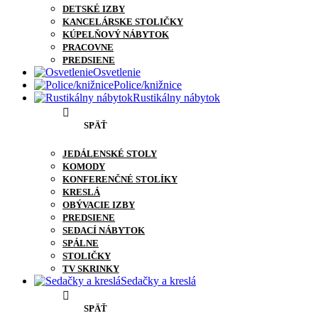
DETSKÉ IZBY
KANCELÁRSKE STOLIČKY
KÚPELŇOVÝ NÁBYTOK
PRACOVNE
PREDSIENE
Osvetlenie
Police/knižnice
Rustikálny nábytok
SPÄŤ
JEDÁLENSKÉ STOLY
KOMODY
KONFERENČNÉ STOLÍKY
KRESLÁ
OBÝVACIE IZBY
PREDSIENE
SEDACÍ NÁBYTOK
SPÁLNE
STOLIČKY
TV SKRINKY
Sedačky a kreslá
SPÄŤ