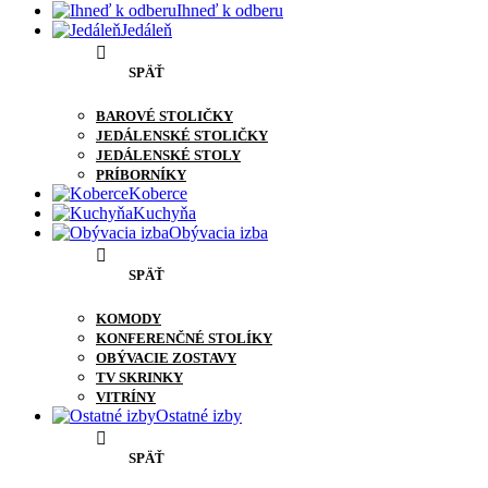
Ihneď k odberu
Jedáleň
SPÄŤ
BAROVÉ STOLIČKY
JEDÁLENSKÉ STOLIČKY
JEDÁLENSKÉ STOLY
PRÍBORNÍKY
Koberce
Kuchyňa
Obývacia izba
SPÄŤ
KOMODY
KONFERENČNÉ STOLÍKY
OBÝVACIE ZOSTAVY
TV SKRINKY
VITRÍNY
Ostatné izby
SPÄŤ