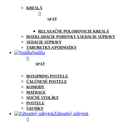
KRESLÁ
SPÄŤ
RELAXAČNÉ POLOHOVACIE KRESLÁ
ROZKLADACIE POHOVKY A SEDACIE SÚPRAVY
SEDACIE SÚPRAVY
TABURETKY A PODNOŽKY
Spálňa
SPÄŤ
BOXSPRING POSTELE
ČALÚNENÉ POSTELE
KOMODY
MATRACE
NOČNÉ STOLÍKY
POSTELE
ŠATNÍKY
Záhradný nábytok
SPÄŤ