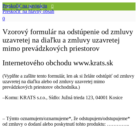
Preskočiť na navigáciu
Preskočiť na hlavný obsah
0
Vzorový formulár na odstúpenie od zmluvy
uzavretej na diaľku a zmluvy uzavretej
mimo prevádzkových priestorov
Internetového obchodu www.krats.sk
(Vyplňte a zašlite tento formulár, len ak si želáte odstúpiť od zmluvy
uzavretej na diaľku alebo od zmluvy uzavretej mimo
prevádzkových priestorov obchodníka.)
–Komu: KRATS s.r.o., Sídlo: Južná trieda 123, 04001 Kosice
– Týmto oznamujem/oznamujeme*, že odstupujem/odstupujeme*
od zmluvy o dodaní alebo poskytnutí tohto produktu: …………..